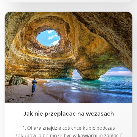
Jak nie przeplacac na wczasach
1. Ofiara znajdzie coś chce kupić podczas
zakupów, albo może być w kawiarni io zapłacić