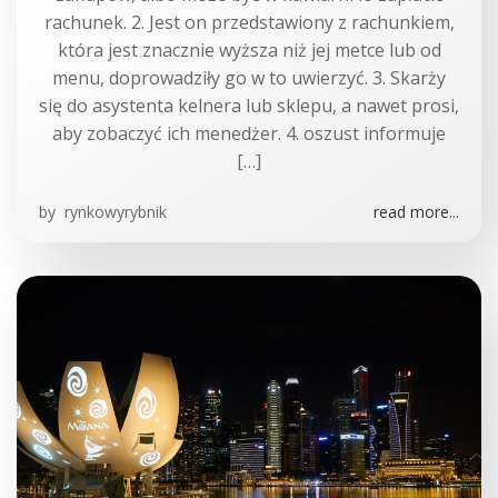
rachunek. 2. Jest on przedstawiony z rachunkiem,
która jest znacznie wyższa niż jej metce lub od
menu, doprowadziły go w to uwierzyć. 3. Skarży
się do asystenta kelnera lub sklepu, a nawet prosi,
aby zobaczyć ich menedżer. 4. oszust informuje
[…]
by
rynkowyrybnik
read more...