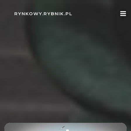
Skip
to
RYNKOWY.RYBNIK.PL
content