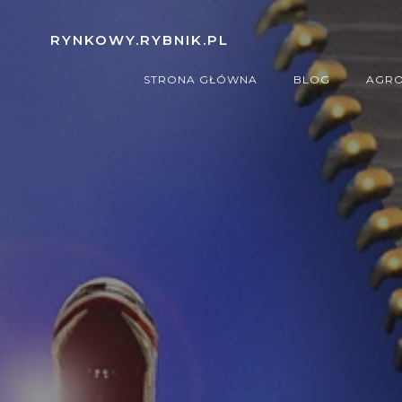
Skip
to
RYNKOWY.RYBNIK.PL
content
STRONA GŁÓWNA
BLOG
AGRO