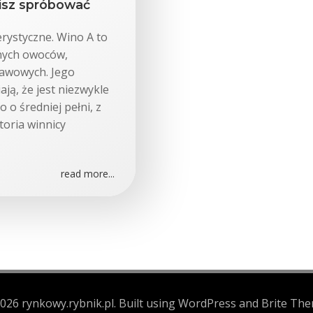
sisz spróbować
erystyczne. Wino A to
nych owoców,
prawowych. Jego
ają, że jest niezwykle
o o średniej pełni, z
toria winnicy
read more...
026 rynkowy.rybnik.pl. Built using WordPress and Brite The