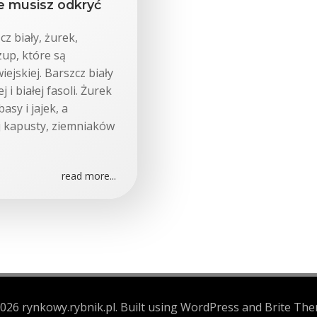
e musisz odkryć
z biały, żurek,
up, które są
ejskiej. Barszcz biały
i białej fasoli. Żurek
sy i jajek, a
j kapusty, ziemniaków
read more...
026 rynkowy.rybnik.pl. Built using WordPress and Brite The