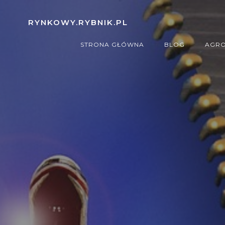
Skip
to
RYNKOWY.RYBNIK.PL
content
STRONA GŁÓWNA
BLOG
AGRO