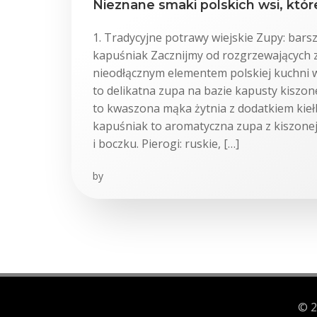
Nieznane smaki polskich wsi, któr
1. Tradycyjne potrawy wiejskie Zupy: barszc
kapuśniak Zacznijmy od rozgrzewających z
nieodłącznym elementem polskiej kuchni wi
to delikatna zupa na bazie kapusty kiszonej 
to kwaszona mąka żytnia z dodatkiem kiełba
kapuśniak to aromatyczna zupa z kiszone
i boczku. Pierogi: ruskie, […]
by
© 2