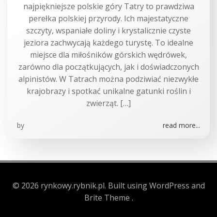
najpiękniejsze polskie góry Tatry to prawdziwa
perełka polskiej przyrody. Ich majestatyczne
szczyty, wspaniałe doliny i krystalicznie czyste
jeziora zachwycają każdego turystę. To idealne
miejsce dla miłośników górskich wędrówek,
zarówno dla początkujących, jak i doświadczonych
alpinistów. W Tatrach można podziwiać niezwykłe
krajobrazy i spotkać unikalne gatunki roślin i
zwierząt. […]
by
read more...
© 2026 rynkowy.rybnik.pl. Built using WordPress and
Brite Theme .