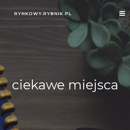
Skip
to
RYNKOWY.RYBNIK.PL
content
ciekawe miejsca