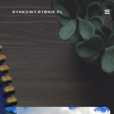
Skip
to
RYNKOWY.RYBNIK.PL
content