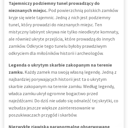
Tajemniczy podziemny tunel prowadzący do
nieznanych miejsc.
Pod powierzchnią polskich zamków
kryje się wiele tajemnic. Jedną z nich jest podziemny
tunel, który prowadzi do nieznanych miejsc. Ten
mistyczny labirynt skrywa nie tylko nieodkryte komnaty,
ale również ukryte przejścia, które prowadzą do innych
zamków. Odkrycie tego tunelu byłoby prawdziwym
odkryciem dla miłośników historii i archeologów.
Legenda o ukrytym skarbie zakopanym na terenie
zamku.
Każdy zamek ma swoją własną legendę. Jedną z
najbardziej porywających historii jest ta o ukrytym
skarbie zakopanym na terenie zamku. Według legendy,
władca zamku ukrył ogromne bogactwo przed
najeźdźcami. Do dziś nie udało się odnaleźć tej skrytki, co
wzbudza jeszcze większe zainteresowanie w
poszukiwaczach przygód i skarbów.
Niezwykłe zjawiska paranormalne obserwowane