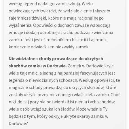
według legend nadal go zamieszkują. Wielu
odwiedzających twierdzi, że widziało cienie i słyszało
tajemnicze dźwięki, które nie mają racjonalnego
wyjaśnienia. Opowieści o duchach zawsze wzbudzają
emocje i dodają odrobinę strachu podczas zwiedzania
zamku. Jeśli jesteś miłośnikiem historii i tajemnic,
koniecznie odwiedź ten niezwykły zamek.
Niewidzialne schody prowadzące do ukrytych
skarbów zamku w Darłowie.
Zamek w Darłowie kryje
wiele tajemnic, a jedną z najbardziej fascynujących jest
legenda o niewidzialnych schodach. Według opowieści, te
magiczne schody prowadzą do ukrytych skarbów, które
zostały ukryte przez nieznanego właściciela zamku. Choć
nikt do tej pory nie potwierdził istnienia tych schodów,
wiele osób wciąż szuka ich śladów. Może właśnie Ty
będziesz tym, który odkryje ukryte skarby zamku w
Darłowie?